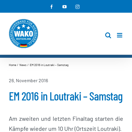
Zum
Facebook
YouTube
Instagram
Inhalt
springen
Home
News
EM 2016 in Loutraki – Samstag
26. November 2016
EM 2016 in Loutraki – Samstag
Am zweiten und letzten Finaltag starten die
Kämpfe wieder um 10 Uhr (Ortszeit Loutraki).