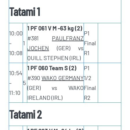
Tatami 1
1 PF 061 V M -63 kg (2)
10:00
P1
#381
PAULFRANZ
–
1
Final
JOCHEN
(GER) vs
10:08
R1
QUILL STEPHEN (IRL)
1 PF 060 Team S (2)
P1
10:54
#390
WAKO GERMANY
1/2
–
5
(GER) vs WAKO
Final
11:10
IRELAND (IRL)
R2
Tatami 2