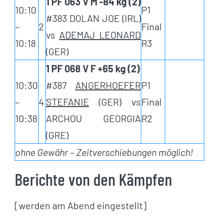
1 PF 063 V M -84 kg (2)
10:10
P1
#383 DOLAN JOE (IRL)
–
2
Final
vs
ADEMAJ LEONARD
10:18
R3
(GER)
1 PF 068 V F +65 kg (2)
10:30
#387
ANGERHOEFER
P1
–
4
STEFANIE
(GER) vs
Final
10:38
ARCHOU GEORGIA
R2
(GRE)
ohne Gewähr – Zeitverschiebungen möglich!
Berichte von den Kämpfen
[werden am Abend eingestellt]