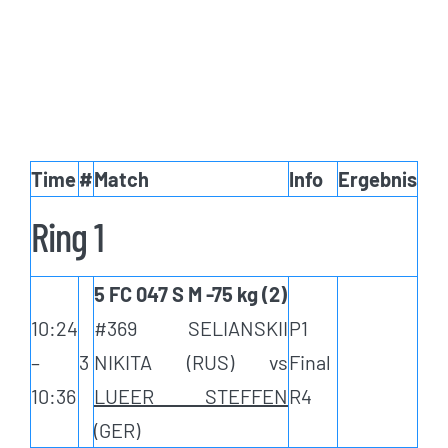
Time
#
Match
Info
Ergebnis
Ring 1
5 FC 047 S M -75 kg (2)
10:24
#369 SELIANSKII
P1
–
3
NIKITA (RUS) vs
Final
10:36
LUEER STEFFEN
R4
(GER)