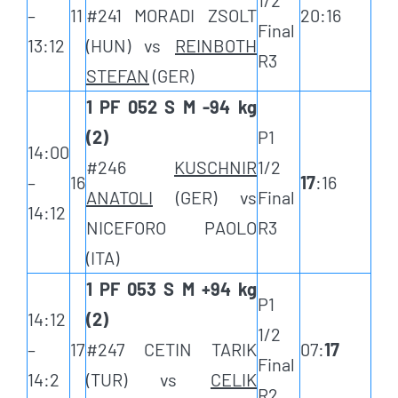
1/2
–
11
#241 MORADI ZSOLT
20:16
Final
13:12
(HUN) vs
REINBOTH
R3
STEFAN
(GER)
1 PF 052 S M -94 kg
(2)
P1
14:00
#246
KUSCHNIR
1/2
–
16
17
:16
ANATOLI
(GER) vs
Final
14:12
NICEFORO PAOLO
R3
(ITA)
1 PF 053 S M +94 kg
P1
14:12
(2)
1/2
–
17
#247 CETIN TARIK
07:
17
Final
14:2
(TUR) vs
CELIK
R2