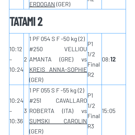
ERDOGAN
(GER)
TATAMI 2
1 PF 054 S F -50 kg (2)
P1
10:12
#250 VELLIOU
1/2
–
2
AMANTA (GRE) vs
08:
12
Final
10:24
KREIS ANNA-SOPHIE
R2
(GER)
1 PF 055 S F -55 kg (2)
P1
10:24
#251 CAVALLARO
1/2
–
3
ROBERTA (ITA) vs
15:05
Final
10:36
SUMSKI CAROLIN
R3
(GER)