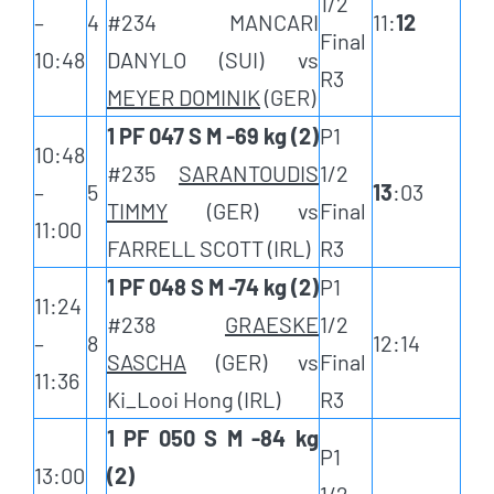
1/2
–
4
#234 MANCARI
11:
12
Final
10:48
DANYLO (SUI) vs
R3
MEYER DOMINIK
(GER)
1 PF 047 S M -69 kg (2)
P1
10:48
#235
SARANTOUDIS
1/2
–
5
13
:03
TIMMY
(GER) vs
Final
11:00
FARRELL SCOTT (IRL)
R3
1 PF 048 S M -74 kg (2)
P1
11:24
#238
GRAESKE
1/2
–
8
12:14
SASCHA
(GER) vs
Final
11:36
Ki_Looi Hong (IRL)
R3
1 PF 050 S M -84 kg
P1
13:00
(2)