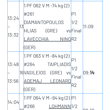
1 PF 062 V M -74 kg (2)
#261
P1
13:24
DIAMANTOPOULOS
1/2
–
13
11:09
HLIAS (GRE) vs
Final
13:32
LAVECCHIA NINO
R2
(GER)
1 PF 063 V M -84 kg (2)
P1
13:48
#264 TAIPLIADIS
1/2
–
16
VASILEIOS (GRE) vs
09:
14
Final
13:56
ADEMAJ LEONARD
R2
(GER)
1 PF 064 V M -94 kg (2)
P1
14:04
#266
LOHMANN
1/2