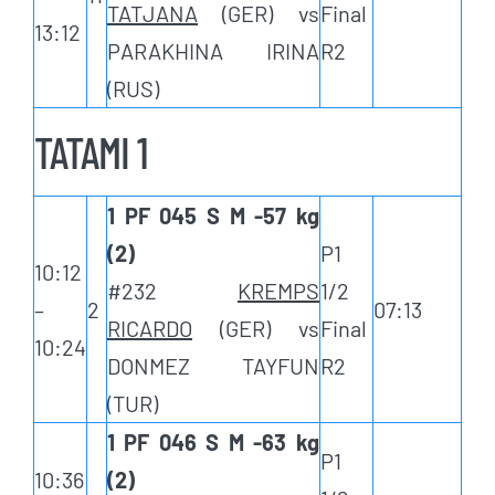
TATJANA
(GER) vs
Final
13:12
PARAKHINA IRINA
R2
(RUS)
TATAMI 1
1 PF 045 S M -57 kg
(2)
P1
10:12
#232
KREMPS
1/2
–
2
07:13
RICARDO
(GER) vs
Final
10:24
DONMEZ TAYFUN
R2
(TUR)
1 PF 046 S M -63 kg
P1
10:36
(2)