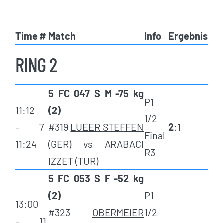
Time
#
Match
Info
Ergebnis
RING 2
5 FC 047 S M -75 kg
P1
11:12
(2)
1/2
–
7
#319
LUEER STEFFEN
2
:1
Final
11:24
(GER) vs ARABACI
R3
IZZET (TUR)
5 FC 053 S F -52 kg
(2)
P1
13:00
#323
OBERMEIER
1/2
–
11