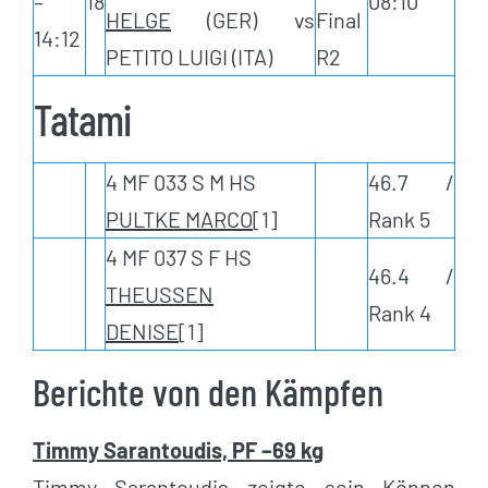
–
18
08:10
HELGE
(GER) vs
Final
14:12
PETITO LUIGI (ITA)
R2
Tatami
4 MF 033 S M HS
46.7 /
PULTKE MARCO
[1]
Rank 5
4 MF 037 S F HS
46.4 /
THEUSSEN
Rank 4
DENISE
[1]
Berichte von den Kämpfen
Timmy Sarantoudis, PF –69 kg
Timmy Sarantoudis zeigte sein Können