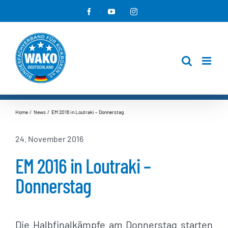
Zum
Facebook
YouTube
Instagram
Inhalt
springen
Home
News
EM 2016 in Loutraki – Donnerstag
24. November 2016
EM 2016 in Loutraki –
Donnerstag
Die Halbfinalkämpfe am Donnerstag starten