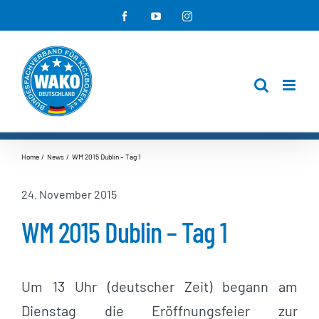
Zum
Facebook
YouTube
Instagram
Inhalt
springen
Home
News
WM 2015 Dublin – Tag 1
24. November 2015
WM 2015 Dublin – Tag 1
Um 13 Uhr (deutscher Zeit) begann am
Dienstag die Eröffnungsfeier zur