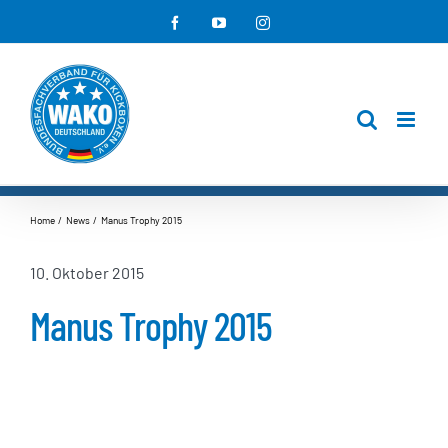
Zum
Facebook
YouTube
Instagram
Inhalt
springen
Home
News
Manus Trophy 2015
10. Oktober 2015
Manus Trophy 2015