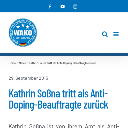
Zum
Facebook
YouTube
Instagram
Inhalt
springen
Home
News
Kathrin Soßna tritt als Anti-Doping-Beauftragte zurück
29. September 2015
Kathrin Soßna tritt als Anti-
Doping-Beauftragte zurück
Kathrin Soßna ist von ihrem Amt als Anti-