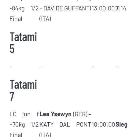
-84kg 1/2
– DAVIDE GUFFANTI
13:00:00
7
:14
Final
(ITA)
Tatami
5
–
–
–
–
Tatami
7
LC jun f
Lea Ysewyn
(GER) –
+70kg 1/2
KATY DAL PONT
10:00:00
Sieg
Final
(ITA)