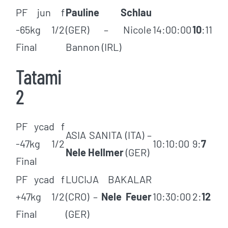
PF jun f
Pauline Schlau
-65kg 1/2
(GER) – Nicole
14:00:00
10
:11
Final
Bannon (IRL)
Tatami
2
PF ycad f
ASIA SANITA (ITA) –
-47kg 1/2
10:10:00
9:
7
Nele Hellmer
(GER)
Final
PF ycad f
LUCIJA BAKALAR
+47kg 1/2
(CRO) –
Nele Feuer
10:30:00
2:
12
Final
(GER)