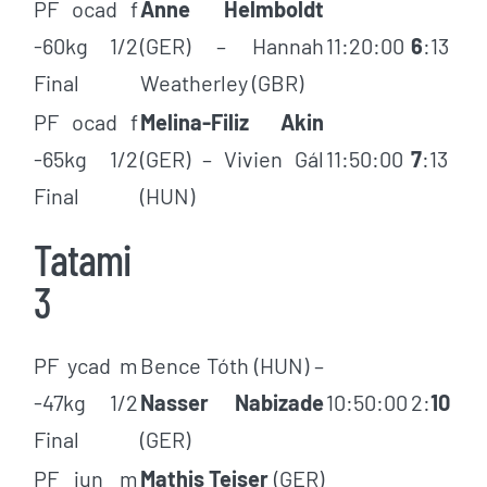
PF ocad f
Anne Helmboldt
-60kg 1/2
(GER) – Hannah
11:20:00
6
:13
Final
Weatherley (GBR)
PF ocad f
Melina-Filiz Akin
-65kg 1/2
(GER) – Vivien Gál
11:50:00
7
:13
Final
(HUN)
Tatami
3
PF ycad m
Bence Tóth (HUN) –
-47kg 1/2
Nasser Nabizade
10:50:00
2:
10
Final
(GER)
PF jun m
Mathis Teiser
(GER)