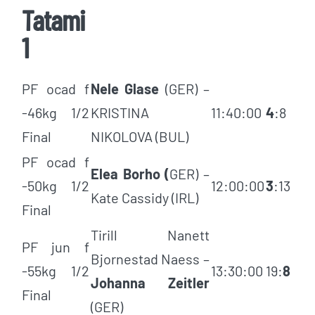
Tatami
1
PF ocad f
Nele Glase
(GER) –
-46kg 1/2
KRISTINA
11:40:00
4
:8
Final
NIKOLOVA (BUL)
PF ocad f
Elea Borho (
GER) –
-50kg 1/2
12:00:00
3
:13
Kate Cassidy (IRL)
Final
Tirill Nanett
PF jun f
Bjornestad Naess –
-55kg 1/2
13:30:00
19:
8
Johanna Zeitler
Final
(GER)