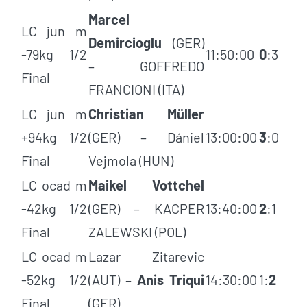
Marcel
LC jun m
Demircioglu
(GER)
-79kg 1/2
11:50:00
0
:3
– GOFFREDO
Final
FRANCIONI (ITA)
LC jun m
Christian Müller
+94kg 1/2
(GER) – Dániel
13:00:00
3
:0
Final
Vejmola (HUN)
LC ocad m
Maikel Vottchel
-42kg 1/2
(GER) – KACPER
13:40:00
2
:1
Final
ZALEWSKI (POL)
LC ocad m
Lazar Zitarevic
-52kg 1/2
(AUT) –
Anis Triqui
14:30:00
1:
2
Final
(GER)