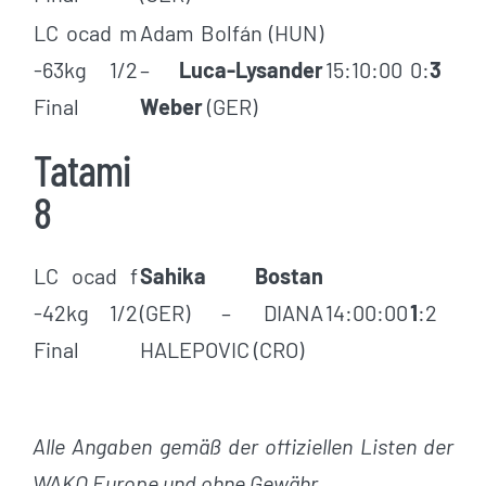
LC ocad m
Adam Bolfán (HUN)
-63kg 1/2
–
Luca-Lysander
15:10:00
0:
3
Final
Weber
(GER)
Tatami
8
LC ocad f
Sahika Bostan
-42kg 1/2
(GER) – DIANA
14:00:00
1
:2
Final
HALEPOVIC (CRO)
Alle Angaben gemäß der offiziellen Listen der
WAKO Europe und
ohne Gewähr
.