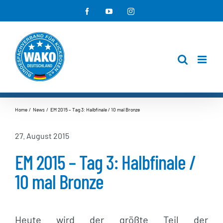
Zum
Facebook
YouTube
Instagram
Inhalt
springen
Home
News
EM 2015 – Tag 3: Halbfinale / 10 mal Bronze
27. August 2015
EM 2015 – Tag 3: Halbfinale /
10 mal Bronze
Heute wird der größte Teil der