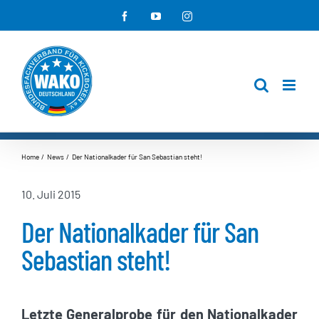
Zum
Facebook
YouTube
Instagram
Inhalt
springen
Home
News
Der Nationalkader für San Sebastian steht!
10. Juli 2015
Der Nationalkader für San
Sebastian steht!
Letzte Generalprobe für den Nationalkader