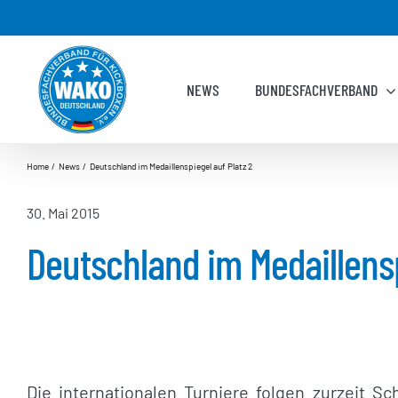
Zum
Inhalt
springen
NEWS
BUNDESFACHVERBAND
Home
News
Deutschland im Medaillenspiegel auf Platz 2
30. Mai 2015
Deutschland im Medaillensp
Die internationalen Turniere folgen zurzeit S