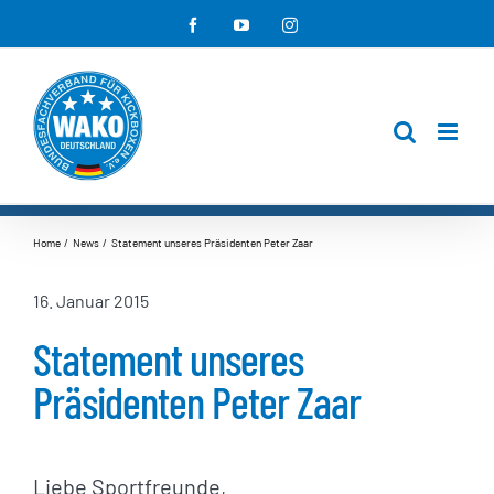
Zum
Facebook
YouTube
Instagram
Inhalt
springen
Home
News
Statement unseres Präsidenten Peter Zaar
16. Januar 2015
Statement unseres
Präsidenten Peter Zaar
Liebe Sportfreunde,