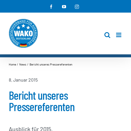
Zum
Facebook
YouTube
Instagram
Inhalt
springen
Home
News
Bericht unseres Pressereferenten
8. Januar 2015
Bericht unseres
Pressereferenten
Ausblick für 2015.