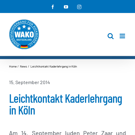
Zum
Facebook
YouTube
Instagram
Inhalt
springen
Home
News
Leichtkontakt Kaderlehrgang in Köln
15. September 2014
Leichtkontakt Kaderlehrgang
in Köln
Am 14. September luden Peter Zaar und