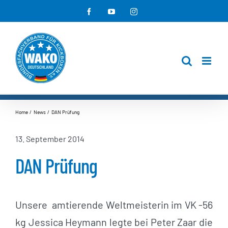
Zum
Facebook
YouTube
Instagram
Inhalt
springen
Home
News
DAN Prüfung
13. September 2014
DAN Prüfung
Unsere amtierende Weltmeisterin im VK -56
kg Jessica Heymann legte bei Peter Zaar die