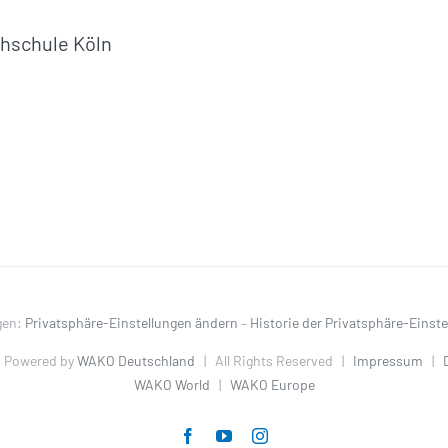
chschule Köln
gen:
Privatsphäre-Einstellungen ändern
–
Historie der Privatsphäre-Einst
 Powered by
WAKO Deutschland
| All Rights Reserved |
Impressum
|
WAKO World
|
WAKO Europe
Facebook
YouTube
Instagram