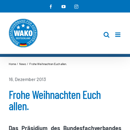
Zum
Facebook
YouTube
Instagram
Inhalt
springen
Home
News
Frohe Weihnachten Euch allen.
16. Dezember 2013
Frohe Weihnachten Euch
allen.
Das Präsidium des Bundesfachverbandes