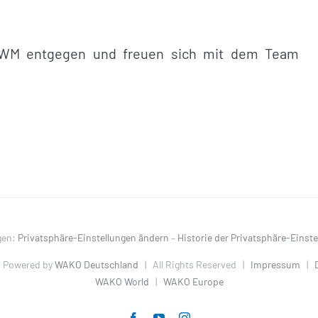
er WM entgegen und freuen sich mit dem Team
gen:
Privatsphäre-Einstellungen ändern
–
Historie der Privatsphäre-Einst
 Powered by
WAKO Deutschland
| All Rights Reserved |
Impressum
|
WAKO World
|
WAKO Europe
Facebook
YouTube
Instagram