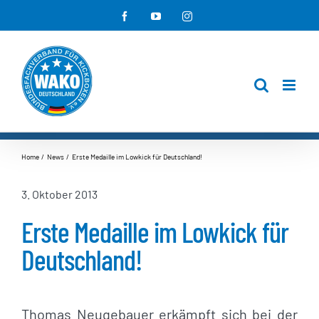
Zum
Facebook
YouTube
Instagram
Inhalt
springen
Home
News
Erste Medaille im Lowkick für Deutschland!
3. Oktober 2013
Erste Medaille im Lowkick für
Deutschland!
Thomas Neugebauer erkämpft sich bei der