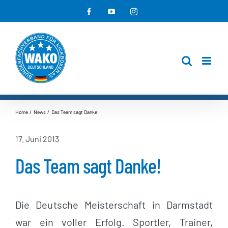
Zum
Facebook
YouTube
Instagram
Inhalt
springen
Home
News
Das Team sagt Danke!
17. Juni 2013
Das Team sagt Danke!
Die Deu
tsche Meisterschaft in Darmstadt
war ein voller Erfolg. Sportler, Trainer,