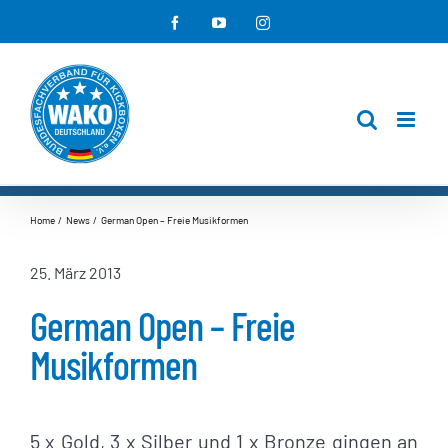
Zum
Facebook
YouTube
Instagram
Inhalt
springen
Home
News
German Open – Freie Musikformen
25. März 2013
German Open – Freie
Musikformen
5 x Gold, 3 x Silber und 1 x Bronze gingen an