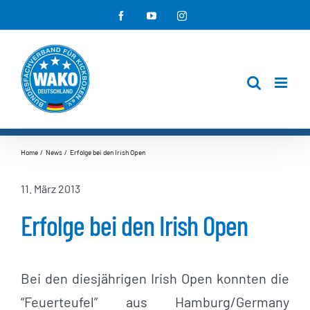
Zum
Facebook
YouTube
Instagram
Inhalt
springen
Home
News
Erfolge bei den Irish Open
11. März 2013
Erfolge bei den Irish Open
Bei den diesjährigen Irish Open konnten die
“Feuerteufel” aus Hamburg/Germany