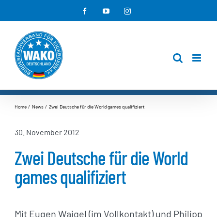
Zum
Facebook
YouTube
Instagram
Inhalt
springen
Home
News
Zwei Deutsche für die World games qualifiziert
30. November 2012
Zwei Deutsche für die World
games qualifiziert
Mit Eugen Waigel (im Vollkontakt) und Philipp