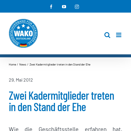
Zum
Facebook
YouTube
Instagram
Inhalt
springen
Home
News
Zwei Kadermitglieder treten in den Stand der Ehe
29. Mai 2012
Zwei Kadermitglieder treten
in den Stand der Ehe
Wie die Geschäftsstelle erfahren hat,