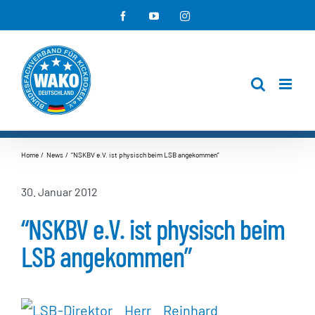
Zum
Facebook
YouTube
Instagram
Inhalt
springen
Home
News
“NSKBV e.V. ist physisch beim LSB angekommen”
30. Januar 2012
“NSKBV e.V. ist physisch beim
LSB angekommen”