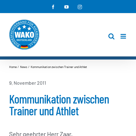
Zum
Facebook
YouTube
Instagram
Inhalt
springen
Home
News
Kommunikation zwischen Trainer und Athlet
9. November 2011
Kommunikation zwischen
Trainer und Athlet
Sehr geehrter Herr Zaar,