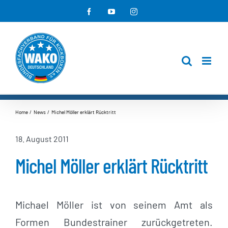
Zum
Facebook
YouTube
Instagram
Inhalt
springen
Home
News
Michel Möller erklärt Rücktritt
18. August 2011
Michel Möller erklärt Rücktritt
Michael Möller ist von seinem Amt als
Formen Bundestrainer zurückgetreten.