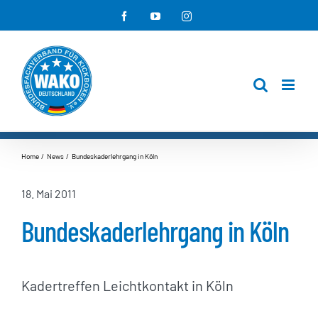
Zum
Facebook
YouTube
Instagram
Inhalt
springen
Home
News
Bundeskaderlehrgang in Köln
18. Mai 2011
Bundeskaderlehrgang in Köln
Kadertreffen Leichtkontakt in Köln