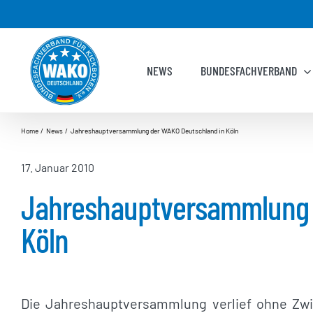
Zum
Inhalt
springen
NEWS
BUNDESFACHVERBAND
Home
News
Jahreshauptversammlung der WAKO Deutschland in Köln
17. Januar 2010
Jahreshauptversammlung 
Köln
Die Jahreshauptversammlung verlief ohne Zwis