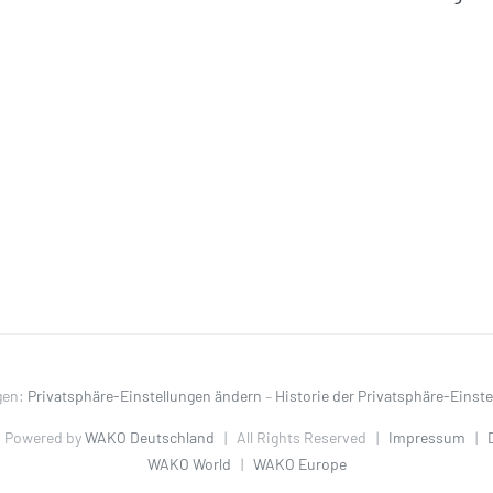
gen:
Privatsphäre-Einstellungen ändern
–
Historie der Privatsphäre-Einst
 Powered by
WAKO Deutschland
| All Rights Reserved |
Impressum
|
WAKO World
|
WAKO Europe