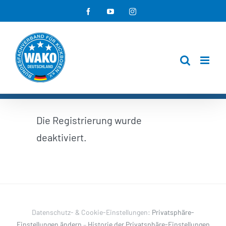
Zum
Facebook
YouTube
Instagram
Inhalt
springen
Die Registrierung wurde
deaktiviert.
Datenschutz- & Cookie-Einstellungen:
Privatsphäre-
Einstellungen ändern
–
Historie der Privatsphäre-Einstellungen