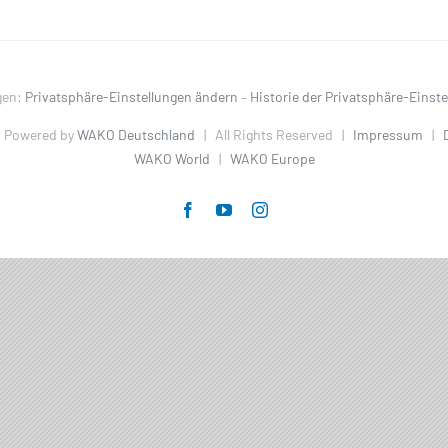
gen:
Privatsphäre-Einstellungen ändern
–
Historie der Privatsphäre-Einst
 Powered by
WAKO Deutschland
| All Rights Reserved |
Impressum
|
WAKO World
|
WAKO Europe
tungen?
Facebook
YouTube
Instagram