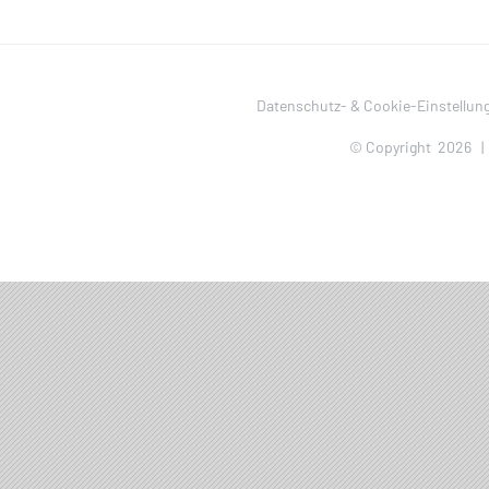
Land
Datenschutz- & Cookie-Einstellun
© Copyright
2026 |
Orte mit vielen Veranstal
Bundesland